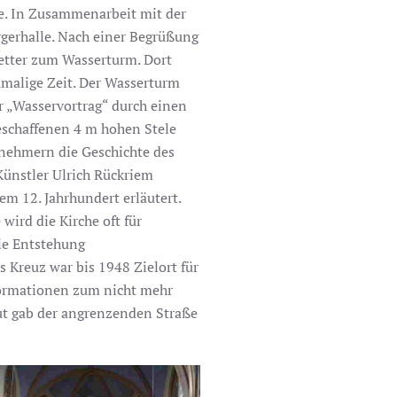
he. In Zusammenarbeit mit der
rgerhalle. Nach einer Begrüßung
etter zum Wasserturm. Dort
amalige Zeit. Der Wasserturm
r „Wasservortrag“ durch einen
eschaffenen 4 m hohen Stele
lnehmern die Geschichte des
ünstler Ulrich Rückriem
em 12. Jahrhundert erläutert.
ird die Kirche oft für
ie Entstehung
 Kreuz war bis 1948 Zielort für
nformationen zum nicht mehr
ut gab der angrenzenden Straße