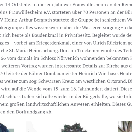
r 14 Ortsteile. In diesem Jahr war Frauwüllesheim an der Rei
eins Frauwüllesheim e.V. starteten über 70 Personen an der Bü
V Heinz-Arthur Bergrath startete die Gruppe bei schlechtem W
orikergruppe alles wissenswerte über die Wasserversorgung zu d
 sich heute als Baudenkmal in Privatbesitz. Begleitet wurde de
ng es - vorbei am Kriegerdenkmal, einer von Ulrich Rückriem g
rche St. Mariä Heimsuchung. Dort im Trockenen wurde des Tei
1966 vom damals im Schloss Nörvenich wohnenden bekannten K
 weiteren Vortrag wurden interessante Details zur Kirche aus d
leitete der Kölner Dombaumeister Heinrich Wiethase. Heute w
es weiter zum sog. Schwarzen Kreuz am westlichen Ortsrand. D
wird auf die Wende vom 15. zum 16. Jahrhundert datiert. Dieses
Abschluss trafen sich alle wieder in der Bürgerhalle, wo sie I
nem großen landwirtschaftlichen Anwesen erhielten. Dieses G
ten den Dorfrundgang ab.