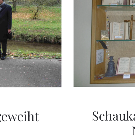
Schauk
geweiht