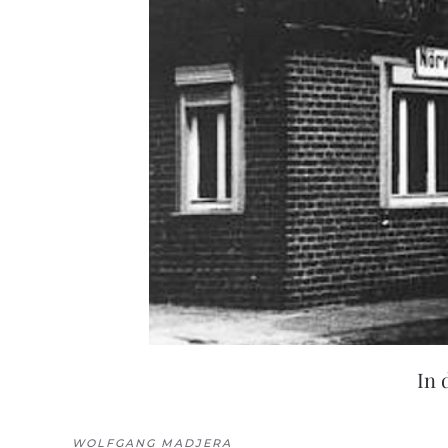
In 
WOLFGANG MADJERA