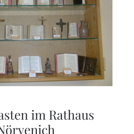
asten im Rathaus
Nörvenich