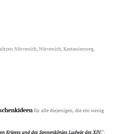
hützen Nörvenich, Nörvenich, Kastanienweg,
schenkideen
für alle diejenigen, die ein wenig
igen Krieges und des Sonnenkönigs Ludwig des XIV.
“.