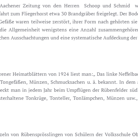
d Aachener Zeitung von den Herren Schoop und Schmid w
hrt zum Fliegerhorst etwa 30 Brandgräber freigelegt. Der Bode
ße waren teilweise zerstört, ihrer Form nach gehörten sie de
r die Allgemeinheit wenigstens eine Anzahl zusammengehöre
hen Ausschachtungen und eine systematische Aufdeckung der G
rener Heimatblättern von 1924 liest man:„ Das linke Neffelba
Tongefäßen, Münzen, Schmucksachen u. ä. bekannt. In dem 
deckt man in jedem Jahr beim Umpflügen der Rübenfelder sü
esterhaltene Tonkrüge, Tonteller, Tonlämpchen, Münzen usw.
zeln von Rübensprösslingen von Schülern der Volksschule O